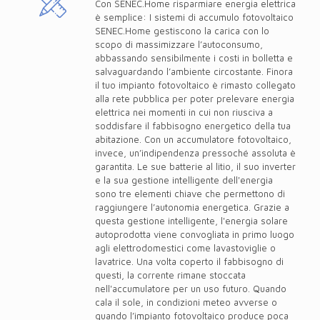
Con SENEC.Home risparmiare energia elettrica
è semplice: I sistemi di accumulo fotovoltaico
SENEC.Home gestiscono la carica con lo
scopo di massimizzare l’autoconsumo,
abbassando sensibilmente i costi in bolletta e
salvaguardando l’ambiente circostante. Finora
il tuo impianto fotovoltaico è rimasto collegato
alla rete pubblica per poter prelevare energia
elettrica nei momenti in cui non riusciva a
soddisfare il fabbisogno energetico della tua
abitazione. Con un accumulatore fotovoltaico,
invece, un’indipendenza pressoché assoluta è
garantita. Le sue batterie al litio, il suo inverter
e la sua gestione intelligente dell'energia
sono tre elementi chiave che permettono di
raggiungere l’autonomia energetica. Grazie a
questa gestione intelligente, l'energia solare
autoprodotta viene convogliata in primo luogo
agli elettrodomestici come lavastoviglie o
lavatrice. Una volta coperto il fabbisogno di
questi, la corrente rimane stoccata
nell'accumulatore per un uso futuro. Quando
cala il sole, in condizioni meteo avverse o
quando l’impianto fotovoltaico produce poca